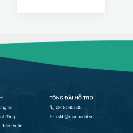
H
TỔNG ĐÀI HỖ TRỢ
ăng tin
0918.585.505
ạt động
cskh@khonhadat.vn
 thỏa thuận