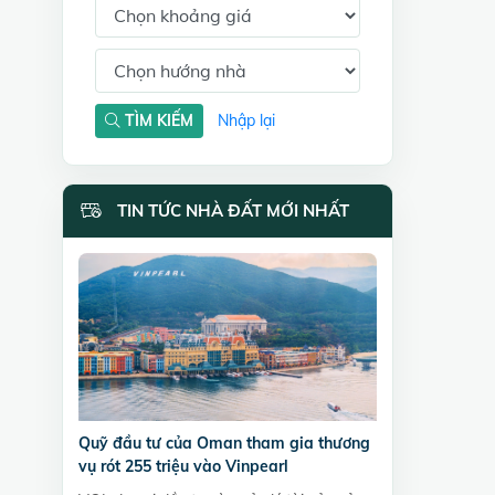
TÌM KIẾM
Nhập lại
TIN TỨC NHÀ ĐẤT MỚI NHẤT
Quỹ đầu tư của Oman tham gia thương
vụ rót 255 triệu vào Vinpearl