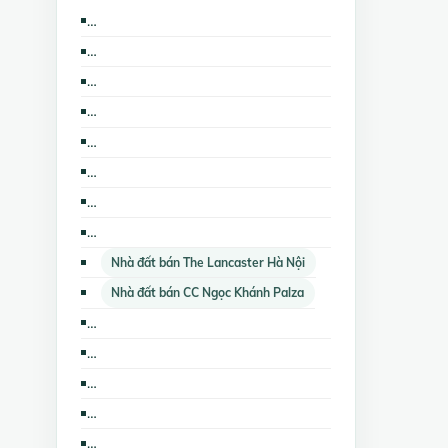
Cho thuê kho, nhà xưởng, đất CC Ngọc Khánh Palza
Cho thuê cửa hàng, ki ốt CC Golden Westlake
Cho thuê nhà mặt phố The Lancaster Hà Nội
Cho thuê căn hộ chung cư The Lancaster Hà Nội
Cho thuê các loại bất động sản khác CC Ngọc Khánh Palza
Bán nhà biệt thự, liền kề The Lancaster Hà Nội
Bán đất nền dự án CC Golden Westlake
Cho thuê kho, nhà xưởng, đất CC Golden Westlake
Nhà đất bán The Lancaster Hà Nội
Nhà đất bán CC Ngọc Khánh Palza
Cho thuê nhà trọ, phòng trọ CC Ngọc Khánh Palza
Bán nhà mặt phố CC Ngọc Khánh Palza
Bán căn hộ chung cư CC Golden Westlake
Cho thuê văn phòng CC Ngọc Khánh Palza
Cho thuê nhà riêng CC Ngọc Khánh Palza