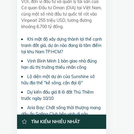
VOI, đơn vị đầu tư và quản lý tài sản của
Cơ quan Đầu tư Oman (OIA) tại Việt Nam,
cùng một số nhà đầu tư quốc tế rót vào
Vinpearl 255 triệu USD, tương đương
khoảng 6.700 tỷ đồng.
Khi mật độ xây dựng thành lợi thế cạnh
tranh đắt giá, dự án nào đang là tâm điểm
tại khu Nam TP.HCM?
Vịnh Bình Minh 1 bàn giao nhà đúng
hạn dù thị trường thiếu nhân công
Lộ diện một dự án của Sunshine sở
hữu địa thế "kề sông, cận đại lộ"
Dự kiến đấu giá 8 lô đất Thủ Thiêm
trước ngày 10/10
Aria Bay: Chất sống thời thượng mang
dấu ấn Sailing Club bên vịnh di sản
TÌM KIẾM NHIỀU NHẤT