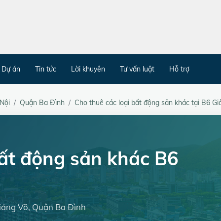
Dự án
Tin tức
Lời khuyên
Tư vấn luật
Hỗ trợ
Nội
Quận Ba Đình
Cho thuê các loại bất động sản khác tại B6 G
bất động sản khác B6
Giảng Võ, Quận Ba Đình