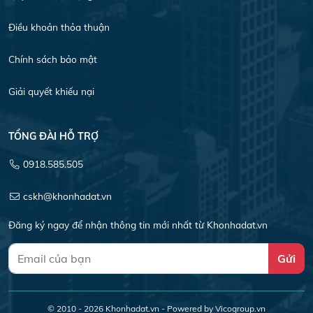
Điều khoản thỏa thuận
Chính sách bảo mật
Giải quyết khiếu nại
TỔNG ĐÀI HỖ TRỢ
0918.585.505
cskh@khonhadat.vn
Đăng ký ngay để nhận thông tin mới nhất từ Khonhadat.vn
Gửi
© 2010 - 2026
Khonhadat.vn
- Powered by Vicogroup.vn