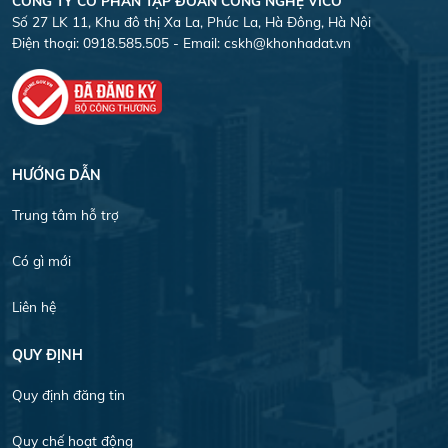
CÔNG TY CỎ PHẦN TẬP ĐOÀN CÔNG NGHỆ VICO
Số 27 LK 11, Khu đô thị Xa La, Phúc La, Hà Đông, Hà Nội
Điện thoại: 0918.585.505 - Email:
cskh@khonhadat.vn
HƯỚNG DẪN
Trung tâm hỗ trợ
Có gì mới
Liên hệ
QUY ĐỊNH
Quy định đăng tin
Quy chế hoạt động