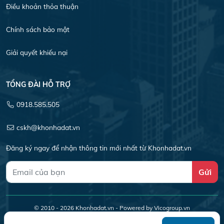
Điều khoản thỏa thuận
Chính sách bảo mật
Giải quyết khiếu nại
TỔNG ĐÀI HỖ TRỢ
0918.585.505
cskh@khonhadat.vn
Đăng ký ngay để nhận thông tin mới nhất từ Khonhadat.vn
Gửi
© 2010 - 2026
Khonhadat.vn
- Powered by Vicogroup.vn