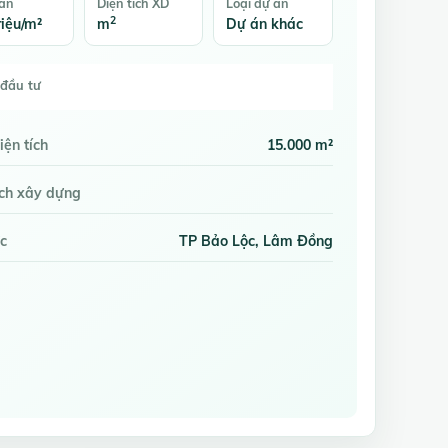
bán
Diện tích XD
Loại dự án
2
riệu/m²
m
Dự án khác
đầu tư
iện tích
15.000 m²
ích xây dựng
c
TP Bảo Lộc, Lâm Đồng