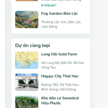
6 triệu/m²
Fog Garden Bảo Lộc
Phường Lộc Sơn, Bảo Lộc,
Lâm Đồng
Dự án cùng loại
Long Hải Gold Farm
Xã Long Mỹ, Đất Đỏ, Bà Rịa
Vũng Tàu
Happy City Thái Học
Đường 392, Xã Thái Học,
Bình Giang, Hải Dương
Khu dân cư Sonadezi
Hữu Phước