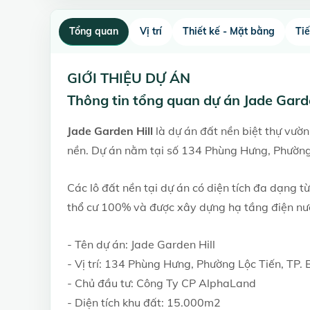
Tổng quan
Vị trí
Thiết kế - Mặt bằng
Ti
GIỚI THIỆU DỰ ÁN
Thông tin tổng quan dự án Jade Garde
Jade Garden Hill
là dự án đất nền biệt thự vườ
nền. Dự án nằm tại số 134 Phùng Hưng, Phường 
Các lô đất nền tại dự án có diện tích đa dạng 
thổ cư 100% và được xây dựng hạ tầng điện nư
- Tên dự án: Jade Garden Hill
- Vị trí: 134 Phùng Hưng, Phường Lộc Tiến, TP.
- Chủ đầu tư: Công Ty CP AlphaLand
- Diện tích khu đất: 15.000m2