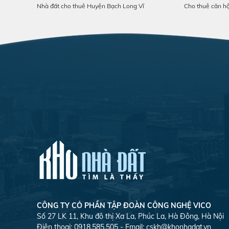
Nhà đất cho thuê Huyện Bạch Long Vĩ
Cho thuê căn h
CÔNG TY CỎ PHẦN TẬP ĐOÀN CÔNG NGHỆ VICO
Số 27 LK 11, Khu đô thị Xa La, Phúc La, Hà Đông, Hà Nội
Điện thoại: 0918.585.505 - Email:
cskh@khonhadat.vn