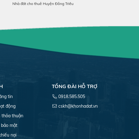
Nhà đất cho thuê Huyện Đông Triều
H
TỔNG ĐÀI HỖ TRỢ
ăng tin
0918.585.505
ạt động
cskh@khonhadat.vn
 thỏa thuận
 bảo mật
khiếu nại