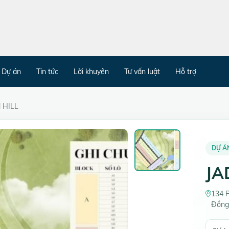
Dự án
Tin tức
Lời khuyên
Tư vấn luật
Hỗ trợ
 HILL
DỰ Á
JA
134 
Đồn