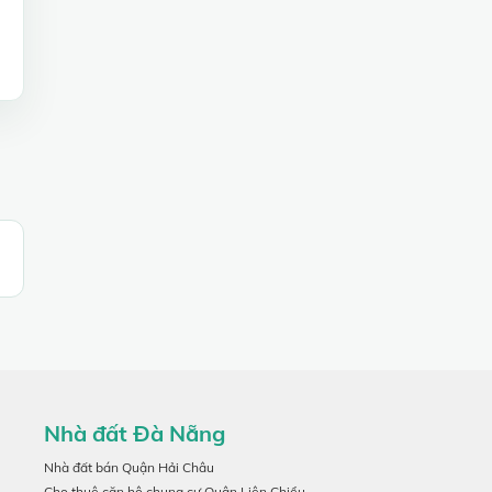
Nhà đất Đà Nẵng
Nhà đất bán Quận Hải Châu
Cho thuê căn hộ chung cư Quận Liên Chiểu