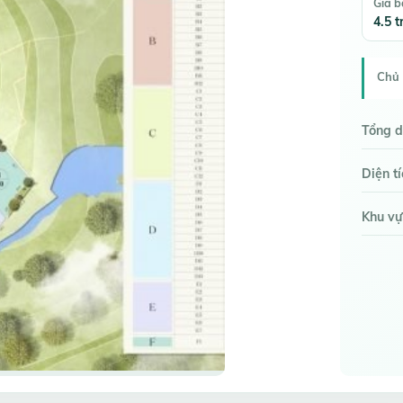
Giá 
4.5 t
Chủ 
Tổng d
Diện t
Khu vự