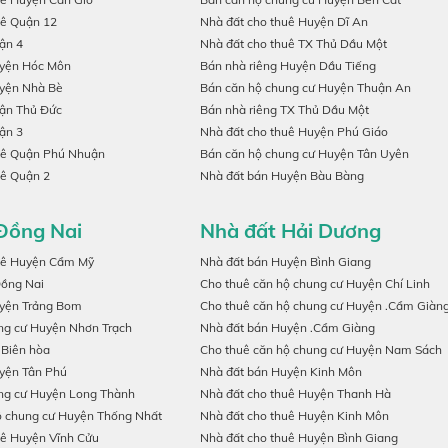
uê Quận 12
Nhà đất cho thuê Huyện Dĩ An
ận 4
Nhà đất cho thuê TX Thủ Dầu Một
uyện Hóc Môn
Bán nhà riêng Huyện Dầu Tiếng
uyện Nhà Bè
Bán căn hộ chung cư Huyện Thuận An
ận Thủ Đức
Bán nhà riêng TX Thủ Dầu Một
ận 3
Nhà đất cho thuê Huyện Phú Giáo
uê Quận Phú Nhuận
Bán căn hộ chung cư Huyện Tân Uyên
uê Quận 2
Nhà đất bán Huyện Bàu Bàng
Đồng Nai
Nhà đất Hải Dương
uê Huyện Cẩm Mỹ
Nhà đất bán Huyện Bình Giang
Đồng Nai
Cho thuê căn hộ chung cư Huyện Chí Linh
uyện Trảng Bom
Cho thuê căn hộ chung cư Huyện .Cẩm Giàn
ng cư Huyện Nhơn Trạch
Nhà đất bán Huyện .Cẩm Giàng
 Biên hòa
Cho thuê căn hộ chung cư Huyện Nam Sách
yện Tân Phú
Nhà đất bán Huyện Kinh Môn
ng cư Huyện Long Thành
Nhà đất cho thuê Huyện Thanh Hà
ộ chung cư Huyện Thống Nhất
Nhà đất cho thuê Huyện Kinh Môn
uê Huyện Vĩnh Cửu
Nhà đất cho thuê Huyện Bình Giang