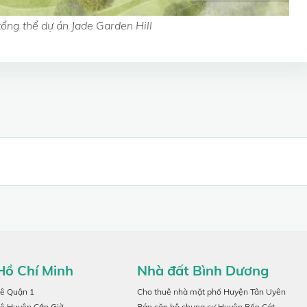
ổng thể dự án Jade Garden Hill
Hồ Chí Minh
Nhà đất Bình Dương
uê Quận 1
Cho thuê nhà mặt phố Huyện Tân Uyên
uê Huyện Cần Giờ
Bán căn hộ chung cư Huyện Bến Cát