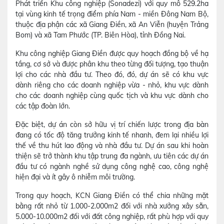
Phát triển Khu công nghiệp (Sonadezi) với quy mô 529.2ha
tại vùng kinh tế trọng điểm phía Nam - miền Đông Nam Bộ,
thuộc địa phận các xã Giang Điền, xã An Viễn (huyện Trảng
Bom) và xã Tam Phước (TP. Biên Hòa), tỉnh Đồng Nai.
Khu công nghiệp Giang Điền được quy hoạch đồng bộ về hạ
tầng, cơ sở và được phân khu theo từng đối tượng, tạo thuận
lợi cho các nhà đầu tư. Theo đó, đó, dự án sẽ có khu vực
dành riêng cho các doanh nghiệp vừa - nhỏ, khu vực dành
cho các doanh nghiệp cùng quốc tịch và khu vực dành cho
các tập đoàn lớn.
Đặc biệt, dự án còn sở hữu vị trí chiến lược trong địa bàn
đang có tốc độ tăng trưởng kinh tế nhanh, đem lại nhiều lợi
thế về thu hút lao động và nhà đầu tư. Dự án sau khi hoàn
thiện sẽ trở thành khu tập trung đa ngành, ưu tiên các dự án
đầu tư có ngành nghề sử dụng công nghệ cao, công nghệ
hiện đại và ít gây ô nhiễm môi trường.
Trong quy hoạch, KCN Giang Điền có thể chia những mặt
bằng rất nhỏ từ 1.000-2.000m2 đối với nhà xưởng xây sẵn,
5.000-10.000m2 đối với đất công nghiệp, rất phù hợp với quy