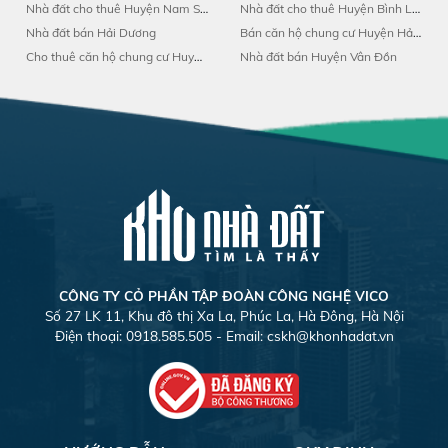
Nhà đất cho thuê Huyện Nam Sách
Nhà đất cho thuê Huyện Bình Liêu
Nhà đất bán Hải Dương
Bán căn hộ chung cư Huyện Hải Hà
Cho thuê căn hộ chung cư Huyện Nam Sách
Nhà đất bán Huyện Vân Đồn
CÔNG TY CỎ PHẦN TẬP ĐOÀN CÔNG NGHỆ VICO
Số 27 LK 11, Khu đô thị Xa La, Phúc La, Hà Đông, Hà Nội
Điện thoại: 0918.585.505 - Email:
cskh@khonhadat.vn