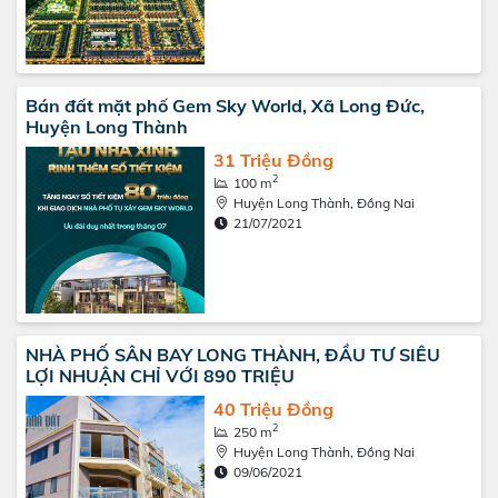
Bán đất mặt phố Gem Sky World, Xã Long Đức,
Huyện Long Thành
31 Triệu Đồng
2
100 m
Huyện Long Thành, Đồng Nai
21/07/2021
NHÀ PHỐ SÂN BAY LONG THÀNH, ĐẦU TƯ SIÊU
LỢI NHUẬN CHỈ VỚI 890 TRIỆU
40 Triệu Đồng
2
250 m
Huyện Long Thành, Đồng Nai
09/06/2021