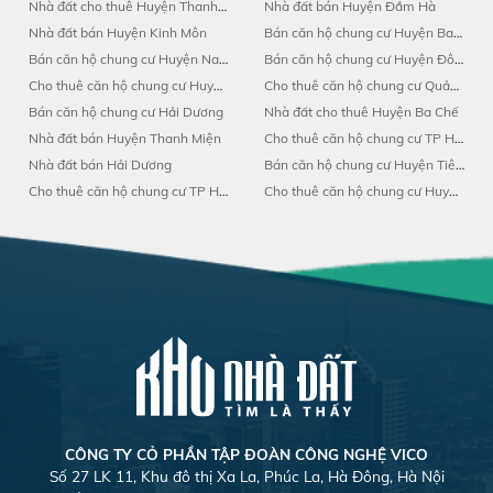
Nhà đất cho thuê Huyện Thanh Hà
Nhà đất bán Huyện Đầm Hà
Nhà đất bán Huyện Kinh Môn
Bán căn hộ chung cư Huyện Ba Chế
Bán căn hộ chung cư Huyện Nam Sách
Bán căn hộ chung cư Huyện Đông Triều
Cho thuê căn hộ chung cư Huyện Ninh Giang
Cho thuê căn hộ chung cư Quảng Ninh
Bán căn hộ chung cư Hải Dương
Nhà đất cho thuê Huyện Ba Chế
Nhà đất bán Huyện Thanh Miện
Cho thuê căn hộ chung cư TP Hạ Long
Nhà đất bán Hải Dương
Bán căn hộ chung cư Huyện Tiên Yên
Cho thuê căn hộ chung cư TP Hải Dương
Cho thuê căn hộ chung cư Huyện Đông Triều
CÔNG TY CỎ PHẦN TẬP ĐOÀN CÔNG NGHỆ VICO
Số 27 LK 11, Khu đô thị Xa La, Phúc La, Hà Đông, Hà Nội