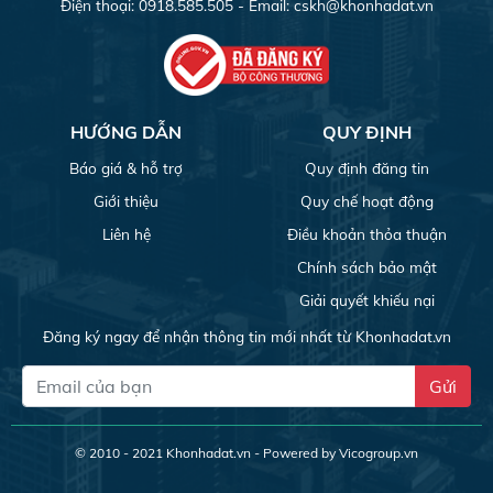
Điện thoại: 0918.585.505 - Email:
cskh@khonhadat.vn
HƯỚNG DẪN
QUY ĐỊNH
Báo giá & hỗ trợ
Quy định đăng tin
Giới thiệu
Quy chế hoạt động
Liên hệ
Điều khoản thỏa thuận
Chính sách bảo mật
Giải quyết khiếu nại
Đăng ký ngay để nhận thông tin mới nhất từ Khonhadat.vn
Gửi
© 2010 - 2021
Khonhadat.vn
- Powered by Vicogroup.vn