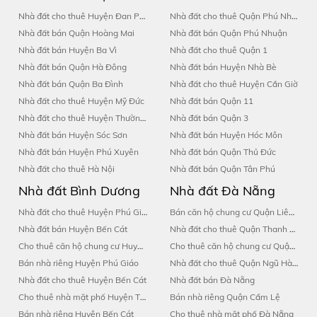
Nhà đất cho thuê Huyện Đan Phượng
Nhà đất cho thuê Quận Phú Nhuận
Nhà đất bán Quận Hoàng Mai
Nhà đất bán Quận Phú Nhuận
Nhà đất bán Huyện Ba Vì
Nhà đất cho thuê Quận 1
Nhà đất bán Quận Hà Đông
Nhà đất bán Huyện Nhà Bè
Nhà đất bán Quận Ba Đình
Nhà đất cho thuê Huyện Cần Giờ
Nhà đất cho thuê Huyện Mỹ Đức
Nhà đất bán Quận 11
Nhà đất cho thuê Huyện Thường Tín
Nhà đất bán Quận 3
Nhà đất bán Huyện Sóc Sơn
Nhà đất bán Huyện Hóc Môn
Nhà đất bán Huyện Phú Xuyên
Nhà đất bán Quận Thủ Đức
Nhà đất cho thuê Hà Nội
Nhà đất bán Quận Tân Phú
Nhà đất Bình Dương
Nhà đất Đà Nẵng
Nhà đất cho thuê Huyện Phú Giáo
Bán căn hộ chung cư Quận Liên Chiểu
Nhà đất bán Huyện Bến Cát
Nhà đất cho thuê Quận Thanh Khê
Cho thuê căn hộ chung cư Huyện Bàu Bàng
Cho thuê căn hộ chung cư Quận Hải Châu
Bán nhà riêng Huyện Phú Giáo
Nhà đất cho thuê Quận Ngũ Hành Sơn
Nhà đất cho thuê Huyện Bến Cát
Nhà đất bán Đà Nẵng
Cho thuê nhà mặt phố Huyện Thuận An
Bán nhà riêng Quận Cẩm Lệ
Bán nhà riêng Huyện Bến Cát
Cho thuê nhà mặt phố Đà Nẵng