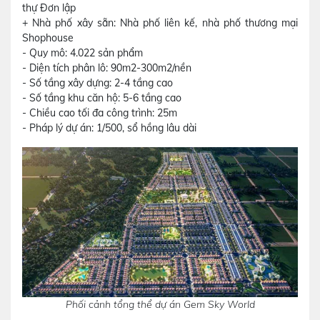
thự Đơn lập
+ Nhà phố xây sẵn: Nhà phố liên kế, nhà phố thương mại
Shophouse
- Quy mô: 4.022 sản phẩm
- Diện tích phân lô: 90m2-300m2/nền
- Số tầng xây dựng: 2-4 tầng cao
- Số tầng khu căn hộ: 5-6 tầng cao
- Chiều cao tối đa công trình: 25m
- Pháp lý dự án: 1/500, sổ hồng lâu dài
Phối cảnh tổng thể dự án Gem Sky World