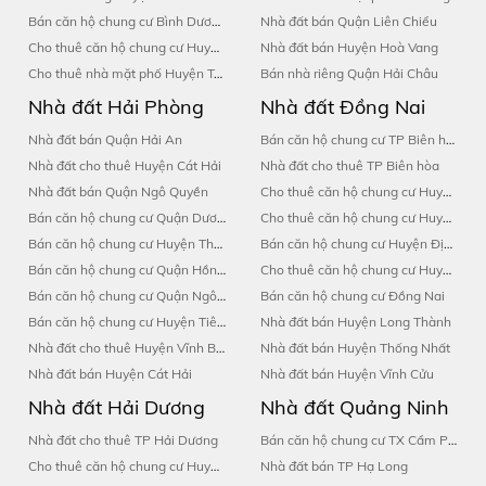
Bán căn hộ chung cư Bình Dương
Nhà đất bán Quận Liên Chiểu
Cho thuê căn hộ chung cư Huyện Phú Giáo
Nhà đất bán Huyện Hoà Vang
Cho thuê nhà mặt phố Huyện Tân Uyên
Bán nhà riêng Quận Hải Châu
Nhà đất Hải Phòng
Nhà đất Đồng Nai
Nhà đất bán Quận Hải An
Bán căn hộ chung cư TP Biên hòa
Nhà đất cho thuê Huyện Cát Hải
Nhà đất cho thuê TP Biên hòa
Nhà đất bán Quận Ngô Quyền
Cho thuê căn hộ chung cư Huyện Tân Phú
Bán căn hộ chung cư Quận Dương Kinh
Cho thuê căn hộ chung cư Huyện Trảng Bom
Bán căn hộ chung cư Huyện Thuỷ Nguyên
Bán căn hộ chung cư Huyện Định Quán
Bán căn hộ chung cư Quận Hồng Bàng
Cho thuê căn hộ chung cư Huyện Nhơn Trạch
Bán căn hộ chung cư Quận Ngô Quyền
Bán căn hộ chung cư Đồng Nai
Bán căn hộ chung cư Huyện Tiên Lãng
Nhà đất bán Huyện Long Thành
Nhà đất cho thuê Huyện Vĩnh Bảo
Nhà đất bán Huyện Thống Nhất
Nhà đất bán Huyện Cát Hải
Nhà đất bán Huyện Vĩnh Cửu
Nhà đất Hải Dương
Nhà đất Quảng Ninh
Nhà đất cho thuê TP Hải Dương
Bán căn hộ chung cư TX Cẩm Phả
Cho thuê căn hộ chung cư Huyện Thanh Hà
Nhà đất bán TP Hạ Long