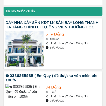
Tin rao thuộc dự án
DÃY NHÀ XÂY SẴN KĐT LK SÂN BAY LONG THÀNH
HẠ TẦNG CHỈNH CHU,CÔNG VIÊN,TRƯỜNG HỌC
5 Tỷ Đồng
2
100 m
Huyện Long Thành, Đồng Nai
14/07/2022
☎️ 0386865985 ( Em Quý ) đễ được tư vấn miễn phí
100%
34 Đồng
2
5 m
Huyện Long Thành, Đồng Nai
28/06/2022