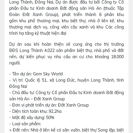
Long Thành, Đồng Nai. Dự án được đầu tư bởi Công ty Cổ
phần Đầu tư Kinh doanh Bất động sản Hà An (thuộc Tập
Đoàn Đất Xanh Group), phát triển thành 6 phân khu
gồm khu phố thương mại, khu biệt thự, nhà ở liên kế, khu
thương mại dịch vụ, công viên cây xanh và khu Các công
trình hạ tầng kỹ thuật hiện đại
Dự án sau khi hoàn thiện sẽ cung ứng cho thị trường
BĐS Long Thành 4.022 sản phẩm biệt thự, nhà phố và đất
nền, dự kiến phục vụ nhu cầu an cư cho khoảng 18.000
người.
- Tên dự án: Gem Sky World
- Vị trí: Quốc lộ 51, xã Long Đức, huyện Long Thành, tỉnh
Đồng Nai
- Chủ đầu tư: Công ty Cổ phần Đầu tư Kinh doanh Bất động
sản Hà An – Đất Xanh Group
- Đơn vị phát triển dự án: Đất Xanh Group
- Diện tích toàn khu: 92,2ha
- Mật độ xây dựng: 50%
- Loại sản phẩm:
+ Đất nền: Nhà ở liên kế có sân vườn, biệt thự Song lập, biệt