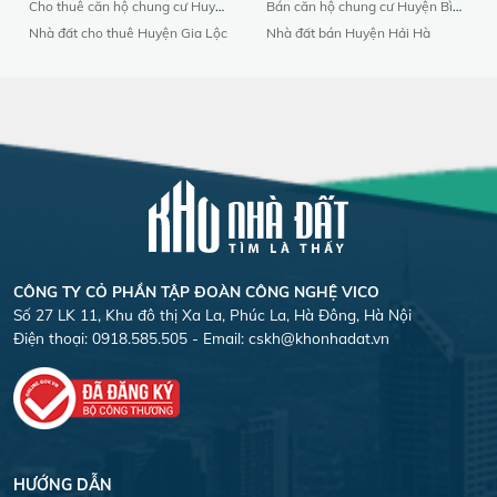
Cho thuê căn hộ chung cư Huyện Nam Sách
Bán căn hộ chung cư Huyện Bình Liêu
Nhà đất cho thuê Huyện Gia Lộc
Nhà đất bán Huyện Hải Hà
CÔNG TY CỎ PHẦN TẬP ĐOÀN CÔNG NGHỆ VICO
Số 27 LK 11, Khu đô thị Xa La, Phúc La, Hà Đông, Hà Nội
Điện thoại: 0918.585.505 - Email:
cskh@khonhadat.vn
HƯỚNG DẪN