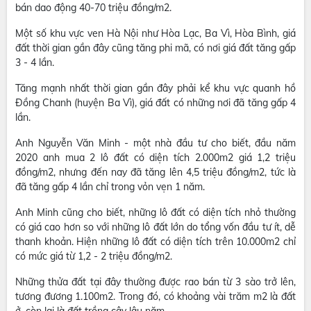
bán dao động 40-70 triệu đồng/m2.
Một số khu vực ven Hà Nội như Hòa Lạc, Ba Vì, Hòa Bình, giá
đất thời gian gần đây cũng tăng phi mã, có nơi giá đất tăng gấp
3 - 4 lần.
Tăng mạnh nhất thời gian gần đây phải kể khu vực quanh hồ
Đồng Chanh (huyện Ba Vì), giá đất có những nơi đã tăng gấp 4
lần.
Anh Nguyễn Văn Minh - một nhà đầu tư cho biết, đầu năm
2020 anh mua 2 lô đất có diện tích 2.000m2 giá 1,2 triệu
đồng/m2, nhưng đến nay đã tăng lên 4,5 triệu đồng/m2, tức là
đã tăng gấp 4 lần chỉ trong vỏn vẹn 1 năm.
Anh Minh cũng cho biết, những lô đất có diện tích nhỏ thường
có giá cao hơn so với những lô đất lớn do tổng vốn đầu tư ít, dễ
thanh khoản. Hiện những lô đất có diện tích trên 10.000m2 chỉ
có mức giá từ 1,2 - 2 triệu đồng/m2.
Những thửa đất tại đây thường được rao bán từ 3 sào trở lên,
tương đương 1.100m2. Trong đó, có khoảng vài trăm m2 là đất