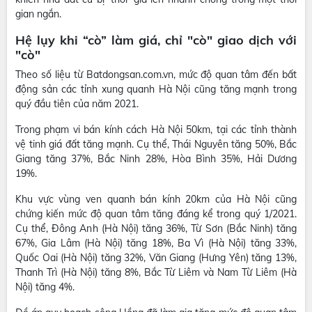
gian ngắn.
Hệ lụy khi “cò” làm giá, chỉ "cò" giao dịch với
"cò"
Theo số liệu từ Batdongsan.com.vn, mức độ quan tâm đến bất
động sản các tỉnh xung quanh Hà Nội cũng tăng mạnh trong
quý đầu tiên của năm 2021.
Trong phạm vi bán kính cách Hà Nội 50km, tại các tỉnh thành
vệ tinh giá đất tăng mạnh. Cụ thể, Thái Nguyên tăng 50%, Bắc
Giang tăng 37%, Bắc Ninh 28%, Hòa Bình 35%, Hải Dương
19%.
Khu vực vùng ven quanh bán kính 20km của Hà Nội cũng
chứng kiến mức độ quan tâm tăng đáng kể trong quý 1/2021.
Cụ thể, Đông Anh (Hà Nội) tăng 36%, Từ Sơn (Bắc Ninh) tăng
67%, Gia Lâm (Hà Nội) tăng 18%, Ba Vì (Hà Nội) tăng 33%,
Quốc Oai (Hà Nội) tăng 32%, Văn Giang (Hưng Yên) tăng 13%,
Thanh Trì (Hà Nội) tăng 8%, Bắc Từ Liêm và Nam Từ Liêm (Hà
Nội) tăng 4%.