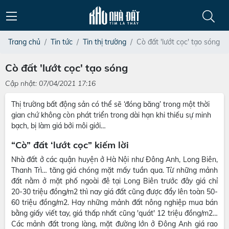
Trang chủ
Tin tức
Tin thị trường
Cò đất 'lướt cọc' tạo sóng
Cò đất 'lướt cọc' tạo sóng
Cập nhật: 07/04/2021 17:16
Thị trường bất động sản có thể sẽ ‘đóng băng’ trong một thời
gian chứ không còn phát triển trong dài hạn khi thiếu sự minh
bạch, bị làm giá bởi môi giới…
“Cò” đất ‘lướt cọc” kiếm lời
Nhà đất ở các quận huyện ở Hà Nội như Đông Anh, Long Biên,
Thanh Trì… tăng giá chóng mặt mấy tuần qua. Từ những mảnh
đất nằm ở mặt phố ngoài đê tại Long Biên trước đây giá chỉ
20-30 triệu đồng/m2 thì nay giá đất cũng được đẩy lên toàn 50-
60 triệu đồng/m2. Hay những mảnh đất nông nghiệp mua bán
bằng giấy viết tay, giá thấp nhất cũng 'quát' 12 triệu đồng/m2…
Các mảnh đất trong làng, mặt đường lớn ở Đông Anh giá rao