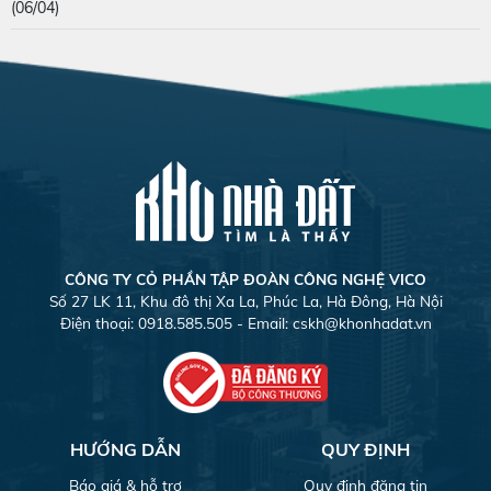
(06/04)
CÔNG TY CỎ PHẦN TẬP ĐOÀN CÔNG NGHỆ VICO
Số 27 LK 11, Khu đô thị Xa La, Phúc La, Hà Đông, Hà Nội
Điện thoại: 0918.585.505 - Email:
cskh@khonhadat.vn
HƯỚNG DẪN
QUY ĐỊNH
Báo giá & hỗ trợ
Quy định đăng tin