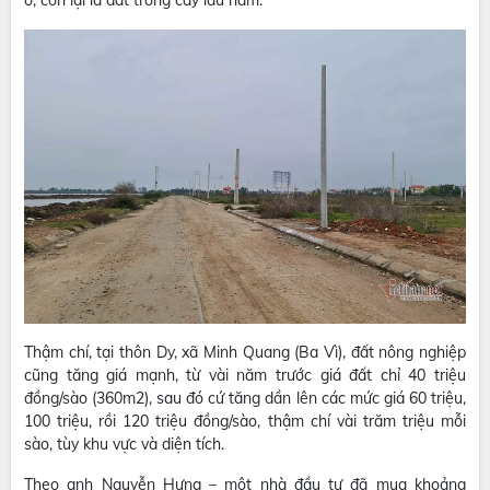
ở, còn lại là đất trồng cây lâu năm.
Thậm chí, tại thôn Dy, xã Minh Quang (Ba Vì), đất nông nghiệp
cũng tăng giá mạnh, từ vài năm trước giá đất chỉ 40 triệu
đồng/sào (360m2), sau đó cứ tăng dần lên các mức giá 60 triệu,
100 triệu, rồi 120 triệu đồng/sào, thậm chí vài trăm triệu mỗi
sào, tùy khu vực và diện tích.
Theo anh Nguyễn Hưng – một nhà đầu tư đã mua khoảng