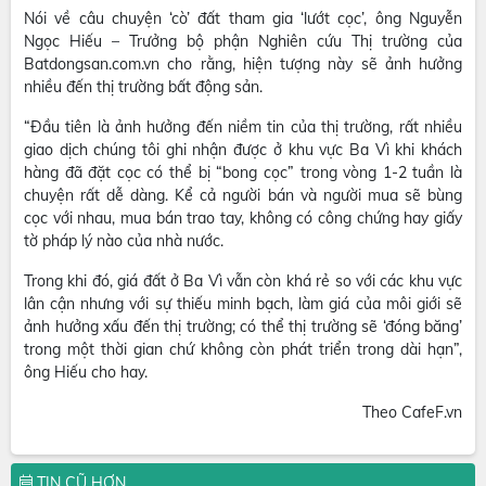
Nói về câu chuyện ‘cò’ đất tham gia ‘lướt cọc’, ông Nguyễn
Ngọc Hiếu – Trưởng bộ phận Nghiên cứu Thị trường của
Batdongsan.com.vn cho rằng, hiện tượng này sẽ ảnh hưởng
nhiều đến thị trường bất động sản.
“Đầu tiên là ảnh hưởng đến niềm tin của thị trường, rất nhiều
giao dịch chúng tôi ghi nhận được ở khu vực Ba Vì khi khách
hàng đã đặt cọc có thể bị “bong cọc” trong vòng 1-2 tuần là
chuyện rất dễ dàng. Kể cả người bán và người mua sẽ bùng
cọc với nhau, mua bán trao tay, không có công chứng hay giấy
tờ pháp lý nào của nhà nước.
Trong khi đó, giá đất ở Ba Vì vẫn còn khá rẻ so với các khu vực
lân cận nhưng với sự thiếu minh bạch, làm giá của môi giới sẽ
ảnh hưởng xấu đến thị trường; có thể thị trường sẽ ‘đóng băng’
trong một thời gian chứ không còn phát triển trong dài hạn”,
ông Hiếu cho hay.
Theo CafeF.vn
TIN CŨ HƠN