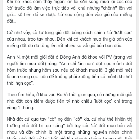
Khi ‘cò’ khác cảm thấy ‘ngon’ ăn lại sẵn sàng mua lại cọc của
‘cò’ trước đã làm việc trực tiếp với chủ nhưng "chênh" lên vài
giá… số tiền đó sẽ được ‘cò’ sau cộng dồn vào giá của miếng
đất…
Cứ như vậy, cò tự tăng giá đất bằng cách chính ‘cò’ ‘lướt cọc’
của nhau, trao tay nhau. Đến khi có khách mua thì giá bán của
miếng đất đó đã tăng lên rất nhiều so với giá bán ban đầu.
Anh N. một môi giới đất ở Đông Anh đã khoe với PV (trong vai
người tìm mua đất) rằng: “Anh chỉ ‘ăn non’, đặt cọc mảnh đất
hôm trước nhưng hôm sau nếu có khách mua lãi 3 giá mỗi mét
là anh sang cọc luôn để không phải xuống tiền cả mảnh khi hết
thời hạn cọc”.
Theo tìm hiểu, ở khu vực Ba Vì thời gian qua, có những môi giới
nhà đất còn kiếm được tiền tỷ nhờ chiêu ‘lướt cọc’ chỉ trong
vòng 1 tháng.
Nhà đất cứ qua tay "cò" nọ đến "cò" kia, cứ như thế khiến thị
trường nhà đất bị tạo 'sóng" bởi tay các ‘cò’ đất mua bán với
nhau và đây chính là một trong những nguyên nhân chính
khiến nhà đất cứ bị ‘thổi’ giá lên nhanh chóng trong một thời