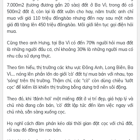
7.000m2 (tương đương gần 20 sào) đất ở Ba Vì, trong đó có
500m2 đất ở, còn lại là đất vườn cho hay, năm trước anh chỉ
mua với giá 110 triệu đồng/sào nhưng đến nay sau một năm
giá đã tăng lên 450 triệu đồng/sào. Môi giới liên tục gọi điện hỏi
mua.
Cũng theo anh Hưng, tại Ba Vì có đến 70% người hỏi mua đất
là những người đầu cơ, chỉ khoảng 30% là những người mua có
nhu cầu sử dụng thực.
Theo tìm hiểu, thị trường các khu vực Đông Anh, Long Biên, Ba
Vì…. nóng lên phần lớn do giới ‘cò’ đất tự mua bán với nhau, tạo
'sóng' trên thị trường. Thậm chí, các “cò” còn dùng chiêu ‘lướt
cọc’ để kiếm lời khiến thị trường bỗng dưng trở nên sôi động.
Theo đó, khi ‘đánh hơi’ một miếng đất ở vị trí đẹp, giá hợp lý và
chủ nhà đang cần bán, ‘cò’ đất lập tức đến làm việc ngay với
chủ nhà, sẵn sàng xuống cọc.
Họ nghĩ cách đàm phán kéo dài thời gian đặt cọc với chủ đất,
rồi sau đó đăng tin rao bán.