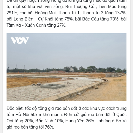
Đề án quy hoạch sông Hồng đã làm gia tăng mức độ quan tâm
tại một số khu vực ven sông. Bãi Thượng Cát, Liên Mạc tăng
291%, các bãi Hoàng Mai, Thanh Trì 1, Thanh Trì 2 tăng 137%,
bãi Long Biên – Cự Khối tăng 75%, bãi Bắc Cầu tăng 73%, bãi
Tàm Xá - Xuân Canh tăng 27%.
Đặc biệt, tốc độ tăng giá rao bán đất ở các khu vực cách trung
tâm Hà Nội 50km khá mạnh. Đơn cử, giá rao bán đất ở Quốc
Oai tăng 20%, Bắc Ninh 10%, Hưng Yên 26%... nhưng ở Ba Vì
giá rao bán tăng tới 76%.