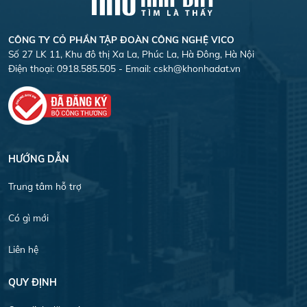
CÔNG TY CỎ PHẦN TẬP ĐOÀN CÔNG NGHỆ VICO
Số 27 LK 11, Khu đô thị Xa La, Phúc La, Hà Đông, Hà Nội
Điện thoại: 0918.585.505 - Email:
cskh@khonhadat.vn
HƯỚNG DẪN
Trung tâm hỗ trợ
Có gì mới
Liên hệ
QUY ĐỊNH