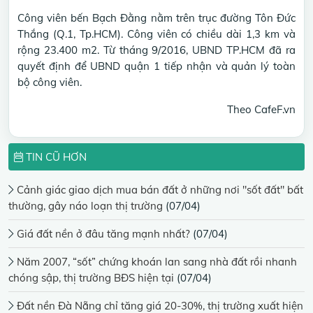
Công viên bến Bạch Đằng nằm trên trục đường Tôn Đức
Thắng (Q.1, Tp.HCM). Công viên có chiều dài 1,3 km và
rộng 23.400 m2. Từ tháng 9/2016, UBND TP.HCM đã ra
quyết định để UBND quận 1 tiếp nhận và quản lý toàn
bộ công viên.
Theo CafeF.vn
TIN CŨ HƠN
Cảnh giác giao dịch mua bán đất ở những nơi "sốt đất" bất
thường, gây náo loạn thị trường
(07/04)
Giá đất nền ở đâu tăng mạnh nhất?
(07/04)
Năm 2007, “sốt” chứng khoán lan sang nhà đất rồi nhanh
chóng sập, thị trường BĐS hiện tại
(07/04)
Đất nền Đà Nẵng chỉ tăng giá 20-30%, thị trường xuất hiện