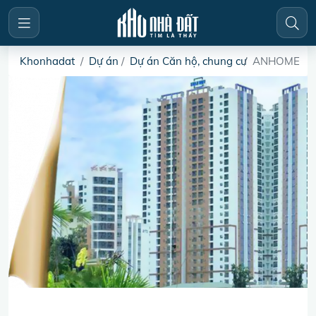
Khonhadat
Dự án
Dự án Căn hộ, chung cư
ANHOME