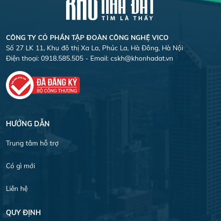
CÔNG TY CỎ PHẦN TẬP ĐOÀN CÔNG NGHỆ VICO
Số 27 LK 11, Khu đô thị Xa La, Phúc La, Hà Đông, Hà Nội
Điện thoại: 0918.585.505 - Email:
cskh@khonhadat.vn
HƯỚNG DẪN
Trung tâm hỗ trợ
Có gì mới
Liên hệ
QUY ĐỊNH