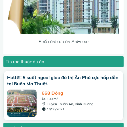
Phối cảnh dự án AnHome
Tin rao thuộc dự án
Hottt!!! 5 suất ngoại giao đô thị Ân Phú cực hấp dẫn
tại Buôn Ma Thuột.
668 Đồng
2
100 m
Huyện Thuận An, Bình Dương
16/05/2021