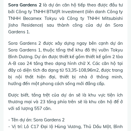
Sora Gardens 2
là dự án căn hộ tiếp theo được đầu tư
bởi Công ty TNHH BTMJR Investment (liên danh Công ty
TNHH Becamex Tokyu và Công ty TNHH Mitsubishi
Jisho Residence) sau thành công của dự án Sora
Gardens 1.
Sora Gardens 2 được xây dựng ngay bên cạnh dự án
Sora Gardens 1, thuộc tổng thể khu đô thị vườn Tokyu
Bình Dương. Dự án được thiết kế gồm thiết kế gồm 2 tòa
A-B cao 24 tầng theo dạng hình chữ X. Các căn hộ tại
đây có diện tích đa dạng từ 53,35-108,96m2, được trang
bị nội thất hiện đại, thiết bị nhà ở thông minh,
hướng đến một phong cách sống mới đẳng cấp.
Được biết, tầng trệt của dự án sẽ là khu vực tiện ích
thương mại và 23 tầng phía trên sẽ là khu căn hộ để ở
với số lượng 557 căn.
- Tên dự án: Sora Gardens 2
- Vị trí: Lô C17 Đại lộ Hùng Vương, Thủ Dầu Một, Bình