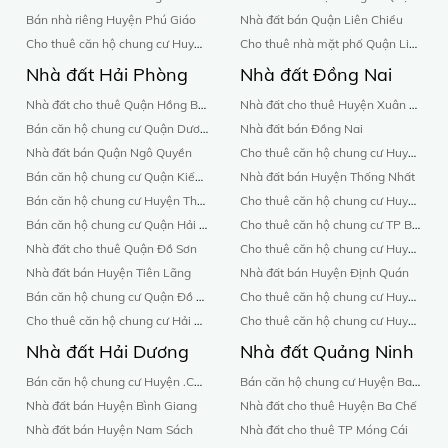
Bán nhà riêng Huyện Phú Giáo
Nhà đất bán Quận Liên Chiểu
Cho thuê căn hộ chung cư Huyện Bến Cát
Cho thuê nhà mặt phố Quận Liên Chiểu
Nhà đất Hải Phòng
Nhà đất Đồng Nai
Nhà đất cho thuê Quận Hồng Bàng
Nhà đất cho thuê Huyện Xuân Lộc
Bán căn hộ chung cư Quận Dương Kinh
Nhà đất bán Đồng Nai
Nhà đất bán Quận Ngô Quyền
Cho thuê căn hộ chung cư Huyện Cẩm Mỹ
Bán căn hộ chung cư Quận Kiến An
Nhà đất bán Huyện Thống Nhất
Bán căn hộ chung cư Huyện Thuỷ Nguyên
Cho thuê căn hộ chung cư Huyện Xuân Lộc
Bán căn hộ chung cư Quận Hải An
Cho thuê căn hộ chung cư TP Biên hòa
Nhà đất cho thuê Quận Đồ Sơn
Cho thuê căn hộ chung cư Huyện Long Thành
Nhà đất bán Huyện Tiên Lãng
Nhà đất bán Huyện Định Quán
Bán căn hộ chung cư Quận Đồ Sơn
Cho thuê căn hộ chung cư Huyện Vĩnh Cửu
Cho thuê căn hộ chung cư Hải Phòng
Cho thuê căn hộ chung cư Huyện Trảng Bom
Nhà đất Hải Dương
Nhà đất Quảng Ninh
Bán căn hộ chung cư Huyện .Cẩm Giàng
Bán căn hộ chung cư Huyện Ba Chế
Nhà đất bán Huyện Bình Giang
Nhà đất cho thuê Huyện Ba Chế
Nhà đất bán Huyện Nam Sách
Nhà đất cho thuê TP Móng Cái