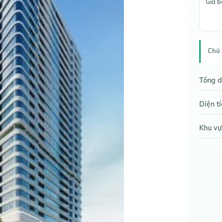
Giá 
Chủ 
Tổng d
Diện t
Khu vự