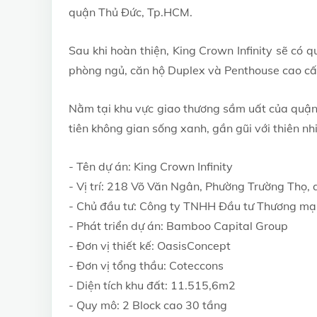
quận Thủ Đức, Tp.HCM.
Sau khi hoàn thiện, King Crown Infinity sẽ có 
phòng ngủ, căn hộ Duplex và Penthouse cao cấ
Nằm tại khu vực giao thương sầm uất của quận
tiên không gian sống xanh, gần gũi với thiên nh
- Tên dự án: King Crown Infinity
- Vị trí: 218 Võ Văn Ngân, Phường Trường Thọ
- Chủ đầu tư: Công ty TNHH Đầu tư Thương mạ
- Phát triển dự án: Bamboo Capital Group
- Đơn vị thiết kế: OasisConcept
- Đơn vị tổng thầu: Coteccons
- Diện tích khu đất: 11.515,6m2
- Quy mô: 2 Block cao 30 tầng