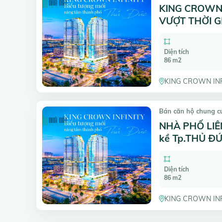
KING CROWN 
VƯỢT THỜI G
Diện tích
86 m2
KING CROWN INFI
Bán căn hộ chung c
NHÀ PHỐ LIÊN
kề Tp.THỦ Đ
Diện tích
86 m2
KING CROWN INFI