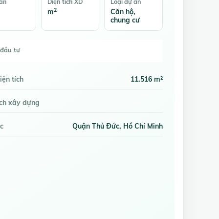
bán
Diện tích XD
Loại dự án
2
m
Căn hộ,
chung cư
đầu tư
iện tích
11.516 m²
ích xây dựng
c
Quận Thủ Đức, Hồ Chí Minh