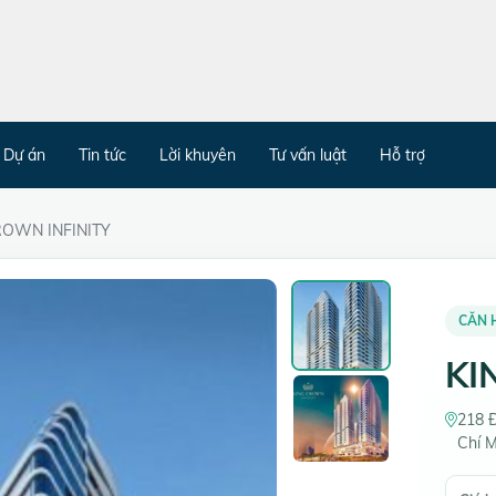
Dự án
Tin tức
Lời khuyên
Tư vấn luật
Hỗ trợ
ROWN INFINITY
CĂN 
KI
218 
Chí 