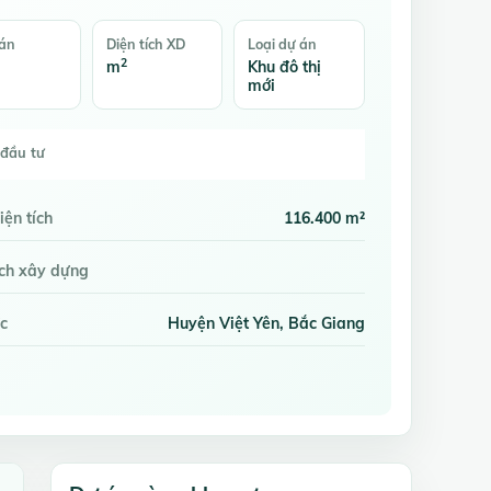
bán
Diện tích XD
Loại dự án
2
m
Khu đô thị
mới
đầu tư
iện tích
116.400 m²
ích xây dựng
c
Huyện Việt Yên, Bắc Giang