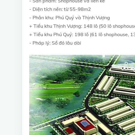
- Sản phẩm: Shophouse và liền kề
- Diện tích nền: từ 55-98m2
- Phân khu: Phú Quý và Thịnh Vượng
+ Tiểu khu Thịnh Vượng: 148 lô (50 lô shophouse
+ Tiểu khu Phú Quý: 198 lô (61 lô shophouse, 13
- Pháp lý: Sổ đỏ lâu dài