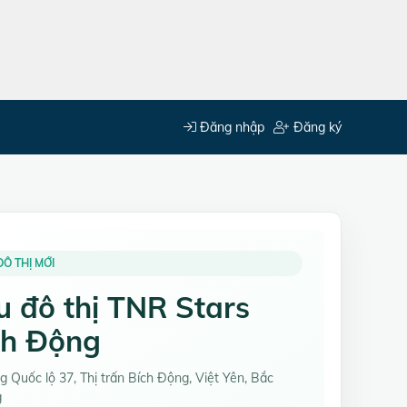
Đăng nhập
Đăng ký
Ô THỊ MỚI
u đô thị TNR Stars
ch Động
 Quốc lộ 37, Thị trấn Bích Động, Việt Yên, Bắc
g