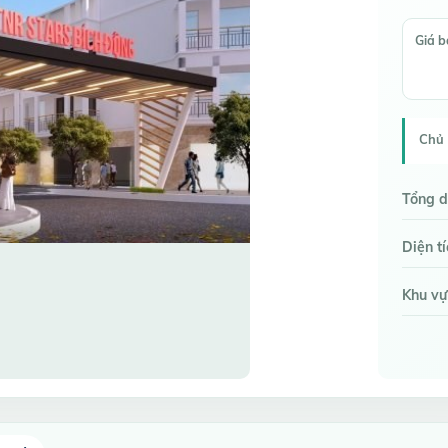
Giá 
Chủ 
Tổng d
Diện t
Khu vự