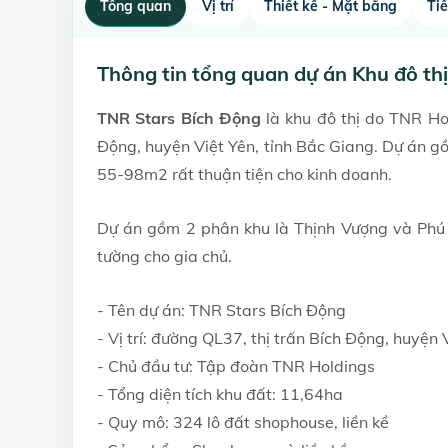
Tổng quan
Vị trí
Thiết kế - Mặt bằng
Ti
Thông tin tổng quan dự án Khu đô th
TNR Stars Bích Động
là khu đô thị do TNR Ho
Động, huyện Việt Yên, tỉnh Bắc Giang. Dự án gồ
55-98m2 rất thuận tiện cho kinh doanh.
Dự án gồm 2 phân khu là Thịnh Vượng và Phú 
tường cho gia chủ.
- Tên dự án: TNR Stars Bích Động
- Vị trí: đường QL37, thị trấn Bích Động, huyện 
- Chủ đầu tư: Tập đoàn TNR Holdings
- Tổng diện tích khu đất: 11,64ha
- Quy mô: 324 lô đất shophouse, liền kề