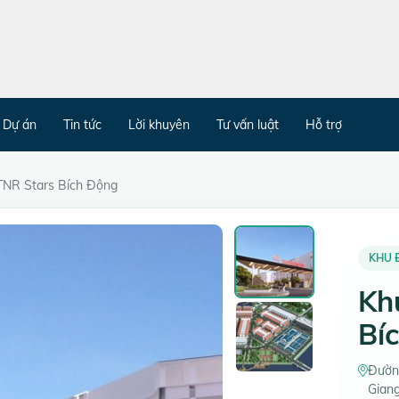
Dự án
Tin tức
Lời khuyên
Tư vấn luật
Hỗ trợ
 TNR Stars Bích Động
KHU Đ
Kh
Bí
Đường
Gian