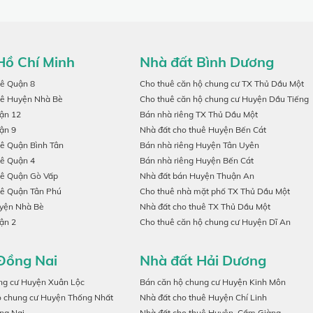
Hồ Chí Minh
Nhà đất Bình Dương
uê Quận 8
Cho thuê căn hộ chung cư TX Thủ Dầu Một
uê Huyện Nhà Bè
Cho thuê căn hộ chung cư Huyện Dầu Tiếng
ận 12
Bán nhà riêng TX Thủ Dầu Một
ận 9
Nhà đất cho thuê Huyện Bến Cát
uê Quận Bình Tân
Bán nhà riêng Huyện Tân Uyên
uê Quận 4
Bán nhà riêng Huyện Bến Cát
uê Quận Gò Vấp
Nhà đất bán Huyện Thuận An
uê Quận Tân Phú
Cho thuê nhà mặt phố TX Thủ Dầu Một
uyện Nhà Bè
Nhà đất cho thuê TX Thủ Dầu Một
ận 2
Cho thuê căn hộ chung cư Huyện Dĩ An
Đồng Nai
Nhà đất Hải Dương
ng cư Huyện Xuân Lộc
Bán căn hộ chung cư Huyện Kinh Môn
ộ chung cư Huyện Thống Nhất
Nhà đất cho thuê Huyện Chí Linh
ng Nai
Nhà đất cho thuê Huyện .Cẩm Giàng