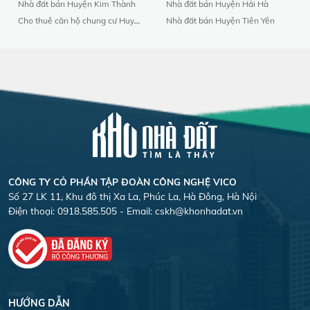
Nhà đất bán Huyện Kim Thành
Nhà đất bán Huyện Hải Hà
Cho thuê căn hộ chung cư Huyện Bình Giang
Nhà đất bán Huyện Tiên Yên
CÔNG TY CỎ PHẦN TẬP ĐOÀN CÔNG NGHỆ VICO
Số 27 LK 11, Khu đô thị Xa La, Phúc La, Hà Đông, Hà Nội
Điện thoại: 0918.585.505 - Email:
cskh@khonhadat.vn
HƯỚNG DẪN