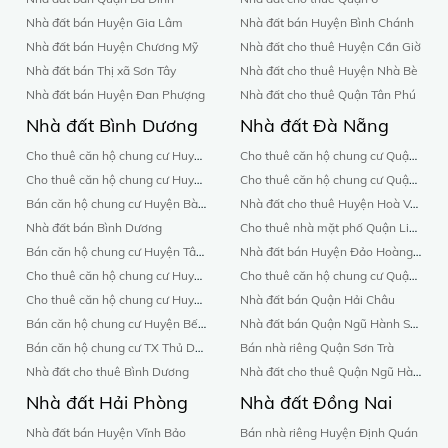
Nhà đất bán Huyện Gia Lâm
Nhà đất bán Huyện Bình Chánh
Nhà đất bán Huyện Chương Mỹ
Nhà đất cho thuê Huyện Cần Giờ
Nhà đất bán Thị xã Sơn Tây
Nhà đất cho thuê Huyện Nhà Bè
Nhà đất bán Huyện Đan Phượng
Nhà đất cho thuê Quận Tân Phú
Nhà đất Bình Dương
Nhà đất Đà Nẵng
Cho thuê căn hộ chung cư Huyện Bàu Bàng
Cho thuê căn hộ chung cư Quận Cẩm Lệ
Cho thuê căn hộ chung cư Huyện Bến Cát
Cho thuê căn hộ chung cư Quận Hải Châu
Bán căn hộ chung cư Huyện Bàu Bàng
Nhà đất cho thuê Huyện Hoà Vang
Nhà đất bán Bình Dương
Cho thuê nhà mặt phố Quận Liên Chiểu
Bán căn hộ chung cư Huyện Tân Uyên
Nhà đất bán Huyện Đảo Hoàng Sa
Cho thuê căn hộ chung cư Huyện Thuận An
Cho thuê căn hộ chung cư Quận Liên Chiểu
Cho thuê căn hộ chung cư Huyện Phú Giáo
Nhà đất bán Quận Hải Châu
Bán căn hộ chung cư Huyện Bến Cát
Nhà đất bán Quận Ngũ Hành Sơn
Bán căn hộ chung cư TX Thủ Dầu Một
Bán nhà riêng Quận Sơn Trà
Nhà đất cho thuê Bình Dương
Nhà đất cho thuê Quận Ngũ Hành Sơn
Nhà đất Hải Phòng
Nhà đất Đồng Nai
Nhà đất bán Huyện Vĩnh Bảo
Bán nhà riêng Huyện Định Quán