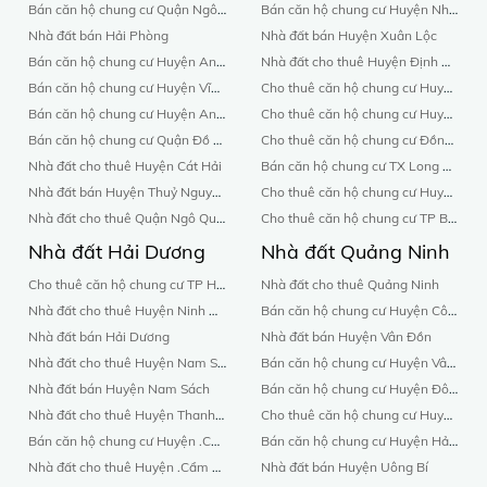
Bán căn hộ chung cư Quận Ngô Quyền
Bán căn hộ chung cư Huyện Nhơn Trạch
Nhà đất bán Hải Phòng
Nhà đất bán Huyện Xuân Lộc
Bán căn hộ chung cư Huyện An Dương
Nhà đất cho thuê Huyện Định Quán
Bán căn hộ chung cư Huyện Vĩnh Bảo
Cho thuê căn hộ chung cư Huyện Nhơn Trạch
Bán căn hộ chung cư Huyện An Lão
Cho thuê căn hộ chung cư Huyện Long Thành
Bán căn hộ chung cư Quận Đồ Sơn
Cho thuê căn hộ chung cư Đồng Nai
Nhà đất cho thuê Huyện Cát Hải
Bán căn hộ chung cư TX Long Khánh
Nhà đất bán Huyện Thuỷ Nguyên
Cho thuê căn hộ chung cư Huyện Định Quán
Nhà đất cho thuê Quận Ngô Quyền
Cho thuê căn hộ chung cư TP Biên hòa
Nhà đất Hải Dương
Nhà đất Quảng Ninh
Cho thuê căn hộ chung cư TP Hải Dương
Nhà đất cho thuê Quảng Ninh
Nhà đất cho thuê Huyện Ninh Giang
Bán căn hộ chung cư Huyện Cô Tô
Nhà đất bán Hải Dương
Nhà đất bán Huyện Vân Đồn
Nhà đất cho thuê Huyện Nam Sách
Bán căn hộ chung cư Huyện Vân Đồn
Nhà đất bán Huyện Nam Sách
Bán căn hộ chung cư Huyện Đông Triều
Nhà đất cho thuê Huyện Thanh Hà
Cho thuê căn hộ chung cư Huyện Yên Hưng
Bán căn hộ chung cư Huyện .Cẩm Giàng
Bán căn hộ chung cư Huyện Hải Hà
Nhà đất cho thuê Huyện .Cẩm Giàng
Nhà đất bán Huyện Uông Bí