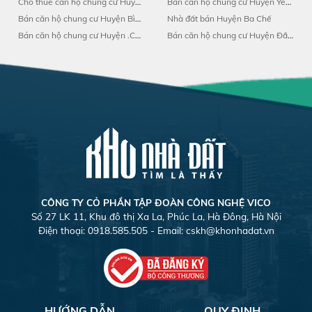
Cho thuê căn hộ chung cư Huyện Thanh Hà
Bán căn hộ chung cư Huyện Yên Hưng
Bán căn hộ chung cư Huyện Bình Giang
Nhà đất bán Huyện Ba Chế
Bán căn hộ chung cư Huyện .Cẩm Giàng
Bán căn hộ chung cư Huyện Đầm Hà
CÔNG TY CỎ PHẦN TẬP ĐOÀN CÔNG NGHỆ VICO
Số 27 LK 11, Khu đô thị Xa La, Phúc La, Hà Đông, Hà Nội
Điện thoại: 0918.585.505 - Email:
cskh@khonhadat.vn
HƯỚNG DẪN
QUY ĐỊNH