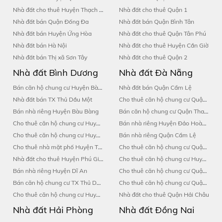
Nhà đất cho thuê Huyện Thạch Thất
Nhà đất cho thuê Quận 1
Nhà đất bán Quận Đống Đa
Nhà đất bán Quận Bình Tân
Nhà đất bán Huyện Ứng Hòa
Nhà đất cho thuê Quận Tân Phú
Nhà đất bán Hà Nội
Nhà đất cho thuê Huyện Cần Giờ
Nhà đất bán Thị xã Sơn Tây
Nhà đất cho thuê Quận 2
Nhà đất Bình Dương
Nhà đất Đà Nẵng
Bán căn hộ chung cư Huyện Bàu Bàng
Nhà đất bán Quận Cẩm Lệ
Nhà đất bán TX Thủ Dầu Một
Cho thuê căn hộ chung cư Quận Sơn Trà
Bán nhà riêng Huyện Bàu Bàng
Bán căn hộ chung cư Quận Thanh Khê
Cho thuê căn hộ chung cư Huyện Bàu Bàng
Bán nhà riêng Huyện Đảo Hoàng Sa
Cho thuê căn hộ chung cư Huyện Dĩ An
Bán nhà riêng Quận Cẩm Lệ
Cho thuê nhà mặt phố Huyện Thuận An
Cho thuê căn hộ chung cư Quận Hải Châu
Nhà đất cho thuê Huyện Phú Giáo
Cho thuê căn hộ chung cư Huyện Hoà Vang
Bán nhà riêng Huyện Dĩ An
Cho thuê căn hộ chung cư Quận Thanh Khê
Bán căn hộ chung cư TX Thủ Dầu Một
Cho thuê căn hộ chung cư Quận Liên Chiểu
Cho thuê căn hộ chung cư Huyện Bến Cát
Nhà đất cho thuê Quận Hải Châu
Nhà đất Hải Phòng
Nhà đất Đồng Nai