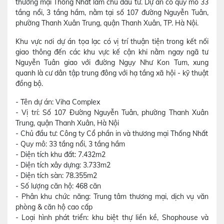
thương mại Thống Nhất làm chủ đầu tư. Dự án có quy mô 33
tầng nổi, 3 tầng hầm, nằm tại số 107 đường Nguyễn Tuân,
phường Thanh Xuân Trung, quận Thanh Xuân, TP. Hà Nội.
Khu vực nơi dự án tọa lạc có vị trí thuận tiện trong kết nối
giao thông đến các khu vực kế cận khi nằm ngay ngã tư
Nguyễn Tuân giao với đường Ngụy Như Kon Tum, xung
quanh là cư dân tập trung đông với hạ tầng xã hội - kỹ thuật
đồng bộ.
- Tên dự án: Viha Complex
- Vị trí: Số 107 Đường Nguyễn Tuân, phường Thanh Xuân
Trung, quận Thanh Xuân, Hà Nội
- Chủ đầu tư: Công ty Cổ phần in và thương mại Thống Nhất
- Quy mô: 33 tầng nổi, 3 tầng hầm
- Diện tích khu đất: 7.432m2
- Diện tích xây dựng: 3.733m2
- Diện tích sàn: 78.355m2
- Số lượng căn hộ: 468 căn
- Phân khu chức năng: Trung tâm thương mại, dịch vụ văn
phòng & căn hộ cao cấp
- Loại hình phát triển: khu biệt thự liền kề, Shophouse và