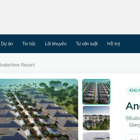
Dự án
Tin tức
Lời khuyên
Tư vấn luật
Hỗ trợ
Andochine Resort
KHU 
An
Đườn
Gian