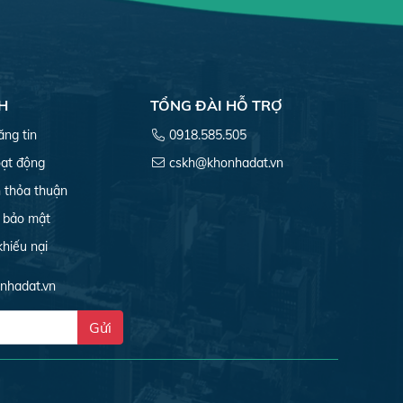
H
TỔNG ĐÀI HỖ TRỢ
ăng tin
0918.585.505
ạt động
cskh@khonhadat.vn
 thỏa thuận
 bảo mật
khiếu nại
onhadat.vn
Gửi