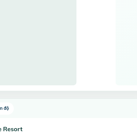
ến độ
e Resort