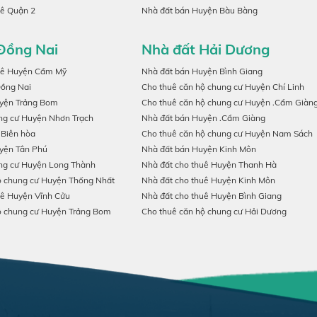
uê Quận 2
Nhà đất bán Huyện Bàu Bàng
Đồng Nai
Nhà đất Hải Dương
uê Huyện Cẩm Mỹ
Nhà đất bán Huyện Bình Giang
Đồng Nai
Cho thuê căn hộ chung cư Huyện Chí Linh
uyện Trảng Bom
Cho thuê căn hộ chung cư Huyện .Cẩm Giàn
ng cư Huyện Nhơn Trạch
Nhà đất bán Huyện .Cẩm Giàng
 Biên hòa
Cho thuê căn hộ chung cư Huyện Nam Sách
yện Tân Phú
Nhà đất bán Huyện Kinh Môn
ng cư Huyện Long Thành
Nhà đất cho thuê Huyện Thanh Hà
ộ chung cư Huyện Thống Nhất
Nhà đất cho thuê Huyện Kinh Môn
uê Huyện Vĩnh Cửu
Nhà đất cho thuê Huyện Bình Giang
ộ chung cư Huyện Trảng Bom
Cho thuê căn hộ chung cư Hải Dương