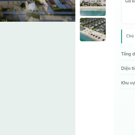
Giá 
Chủ 
Tổng d
Diện t
Khu vự