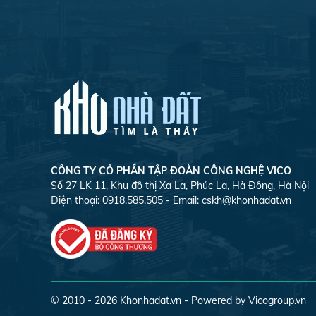
CÔNG TY CỎ PHẦN TẬP ĐOÀN CÔNG NGHỆ VICO
Số 27 LK 11, Khu đô thị Xa La, Phúc La, Hà Đông, Hà Nội
Điện thoại: 0918.585.505 - Email:
cskh@khonhadat.vn
© 2010 - 2026
Khonhadat.vn
- Powered by Vicogroup.vn