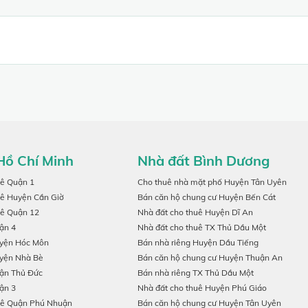
Hồ Chí Minh
Nhà đất Bình Dương
uê Quận 1
Cho thuê nhà mặt phố Huyện Tân Uyên
uê Huyện Cần Giờ
Bán căn hộ chung cư Huyện Bến Cát
uê Quận 12
Nhà đất cho thuê Huyện Dĩ An
ận 4
Nhà đất cho thuê TX Thủ Dầu Một
uyện Hóc Môn
Bán nhà riêng Huyện Dầu Tiếng
uyện Nhà Bè
Bán căn hộ chung cư Huyện Thuận An
ận Thủ Đức
Bán nhà riêng TX Thủ Dầu Một
ận 3
Nhà đất cho thuê Huyện Phú Giáo
uê Quận Phú Nhuận
Bán căn hộ chung cư Huyện Tân Uyên