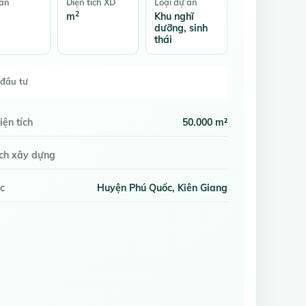
bán
Diện tích XD
Loại dự án
2
m
Khu nghĩ
dưỡng, sinh
thái
đầu tư
iện tích
50.000 m²
ích xây dựng
c
Huyện Phú Quốc, Kiên Giang