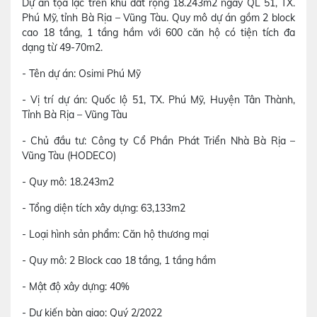
Dự án tọa lạc trên khu đất rộng 18.243m2 ngay QL 51, TX.
Phú Mỹ, tỉnh Bà Rịa – Vũng Tàu. Quy mô dự án gồm 2 block
cao 18 tầng, 1 tầng hầm với 600 căn hộ có tiện tích đa
dạng từ 49-70m2.
- Tên dự án: Osimi Phú Mỹ
- Vị trí dự án: Quốc lộ 51, TX. Phú Mỹ, Huyện Tân Thành,
Tỉnh Bà Rịa – Vũng Tàu
- Chủ đầu tư: Công ty Cổ Phần Phát Triển Nhà Bà Rịa –
Vũng Tàu (HODECO)
- Quy mô: 18.243m2
- Tổng diện tích xây dựng: 63,133m2
- Loại hình sản phẩm: Căn hộ thương mại
- Quy mô: 2 Block cao 18 tầng, 1 tầng hầm
- Mật độ xây dựng: 40%
- Dự kiến bàn giao: Quý 2/2022