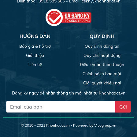
Điện thoại: 0918.585.505 - Email:
cskh@khonhadat.vn
HƯỚNG DẪN
QUY ĐỊNH
Báo giá & hỗ trợ
Quy định đăng tin
Giới thiệu
Quy chế hoạt động
Liên hệ
Điều khoản thỏa thuận
Chính sách bảo mật
Giải quyết khiếu nại
Đăng ký ngay để nhận thông tin mới nhất từ Khonhadat.vn
Gửi
© 2010 - 2021
Khonhadat.vn
- Powered by Vicogroup.vn