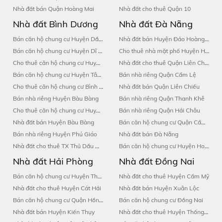
Nhà đất bán Quận Hoàng Mai
Nhà đất cho thuê Quận 10
Nhà đất Bình Dương
Nhà đất Đà Nẵng
Bán căn hộ chung cư Huyện Dầu Tiếng
Nhà đất bán Huyện Đảo Hoàng Sa
Bán căn hộ chung cư Huyện Dĩ An
Cho thuê nhà mặt phố Huyện Hoà Vang
Cho thuê căn hộ chung cư Huyện Tân Uyên
Nhà đất cho thuê Quận Liên Chiểu
Bán căn hộ chung cư Huyện Tân Uyên
Bán nhà riêng Quận Cẩm Lệ
Cho thuê căn hộ chung cư Bình Dương
Nhà đất bán Quận Liên Chiểu
Bán nhà riêng Huyện Bàu Bàng
Bán nhà riêng Quận Thanh Khê
Cho thuê căn hộ chung cư Huyện Thuận An
Bán nhà riêng Quận Hải Châu
Nhà đất bán Huyện Bàu Bàng
Bán căn hộ chung cư Quận Cẩm Lệ
Bán nhà riêng Huyện Phú Giáo
Nhà đất bán Đà Nẵng
Nhà đất cho thuê TX Thủ Dầu Một
Bán căn hộ chung cư Huyện Hoà Vang
Nhà đất Hải Phòng
Nhà đất Đồng Nai
Bán căn hộ chung cư Huyện Thuỷ Nguyên
Nhà đất cho thuê Huyện Cẩm Mỹ
Nhà đất cho thuê Huyện Cát Hải
Nhà đất bán Huyện Xuân Lộc
Bán căn hộ chung cư Quận Hồng Bàng
Bán căn hộ chung cư Đồng Nai
Nhà đất bán Huyện Kiến Thụy
Nhà đất cho thuê Huyện Thống Nhất