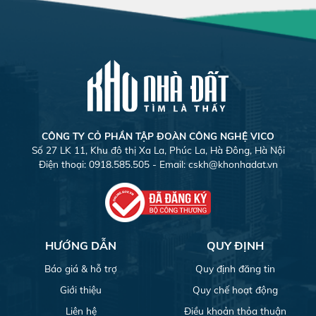
CÔNG TY CỎ PHẦN TẬP ĐOÀN CÔNG NGHỆ VICO
Số 27 LK 11, Khu đô thị Xa La, Phúc La, Hà Đông, Hà Nội
Điện thoại: 0918.585.505 - Email:
cskh@khonhadat.vn
HƯỚNG DẪN
QUY ĐỊNH
Báo giá & hỗ trợ
Quy định đăng tin
Giới thiệu
Quy chế hoạt động
Liên hệ
Điều khoản thỏa thuận