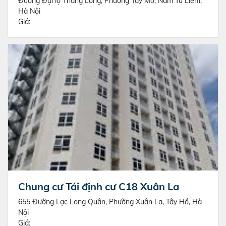
Đường Đại lộ Thăng Long, Phường Tây Mỗ, Nam Từ Liêm,
Hà Nội
Giá:
Chung cư Tái định cư C18 Xuân La
655 Đường Lạc Long Quân, Phường Xuân La, Tây Hồ, Hà
Nội
Giá: