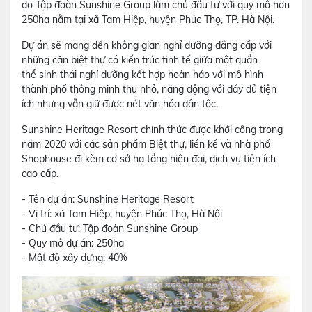
do Tập đoàn Sunshine Group làm chủ đầu tư với quy mô hơn
250ha nằm tại xã Tam Hiệp, huyện Phúc Thọ, TP. Hà Nội.
Dự án sẽ mang đến không gian nghỉ dưỡng đẳng cấp với
những căn biệt thự có kiến trúc tinh tế giữa một quần
thể sinh thái nghỉ dưỡng kết hợp hoàn hảo với mô hình
thành phố thông minh thu nhỏ, năng động với đầy đủ tiện
ích nhưng vẫn giữ được nét văn hóa dân tộc.
Sunshine Heritage Resort chính thức được khởi công trong
năm 2020 với các sản phẩm Biệt thự, liền kề và nhà phố
Shophouse đi kèm cơ sở hạ tầng hiện đại, dịch vụ tiện ích
cao cấp.
- Tên dự án: Sunshine Heritage Resort
- Vị trí: xã Tam Hiệp, huyện Phúc Thọ, Hà Nội
- Chủ đầu tư: Tập đoàn Sunshine Group
- Quy mô dự án: 250ha
- Mật độ xây dựng: 40%