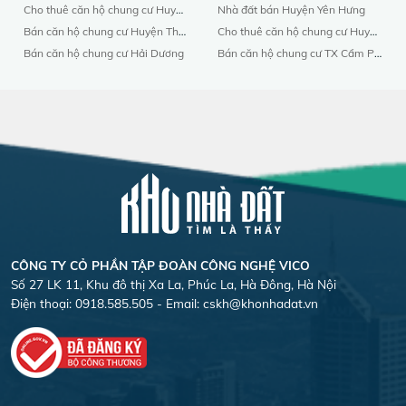
Cho thuê căn hộ chung cư Huyện .Cẩm Giàng
Nhà đất bán Huyện Yên Hưng
Bán căn hộ chung cư Huyện Thanh Hà
Cho thuê căn hộ chung cư Huyện Yên Hưng
Bán căn hộ chung cư Hải Dương
Bán căn hộ chung cư TX Cẩm Phả
CÔNG TY CỎ PHẦN TẬP ĐOÀN CÔNG NGHỆ VICO
Số 27 LK 11, Khu đô thị Xa La, Phúc La, Hà Đông, Hà Nội
Điện thoại: 0918.585.505 - Email:
cskh@khonhadat.vn