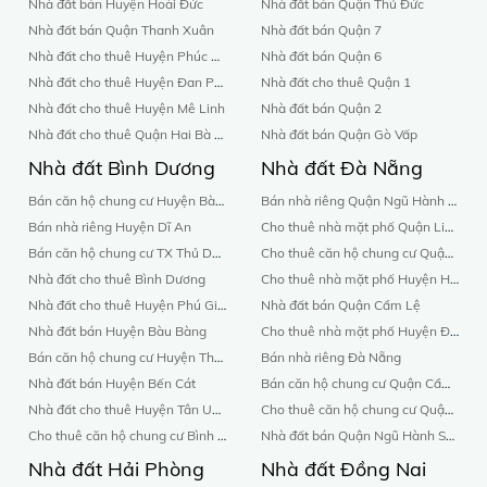
Nhà đất bán Huyện Hoài Đức
Nhà đất bán Quận Thủ Đức
Nhà đất bán Quận Thanh Xuân
Nhà đất bán Quận 7
Nhà đất cho thuê Huyện Phúc Thọ
Nhà đất bán Quận 6
Nhà đất cho thuê Huyện Đan Phượng
Nhà đất cho thuê Quận 1
Nhà đất cho thuê Huyện Mê Linh
Nhà đất bán Quận 2
Nhà đất cho thuê Quận Hai Bà Trưng
Nhà đất bán Quận Gò Vấp
Nhà đất Bình Dương
Nhà đất Đà Nẵng
Bán căn hộ chung cư Huyện Bàu Bàng
Bán nhà riêng Quận Ngũ Hành Sơn
Bán nhà riêng Huyện Dĩ An
Cho thuê nhà mặt phố Quận Liên Chiểu
Bán căn hộ chung cư TX Thủ Dầu Một
Cho thuê căn hộ chung cư Quận Cẩm Lệ
Nhà đất cho thuê Bình Dương
Cho thuê nhà mặt phố Huyện Hoà Vang
Nhà đất cho thuê Huyện Phú Giáo
Nhà đất bán Quận Cẩm Lệ
Nhà đất bán Huyện Bàu Bàng
Cho thuê nhà mặt phố Huyện Đảo Hoàng Sa
Bán căn hộ chung cư Huyện Thuận An
Bán nhà riêng Đà Nẵng
Nhà đất bán Huyện Bến Cát
Bán căn hộ chung cư Quận Cẩm Lệ
Nhà đất cho thuê Huyện Tân Uyên
Cho thuê căn hộ chung cư Quận Liên Chiểu
Cho thuê căn hộ chung cư Bình Dương
Nhà đất bán Quận Ngũ Hành Sơn
Nhà đất Hải Phòng
Nhà đất Đồng Nai